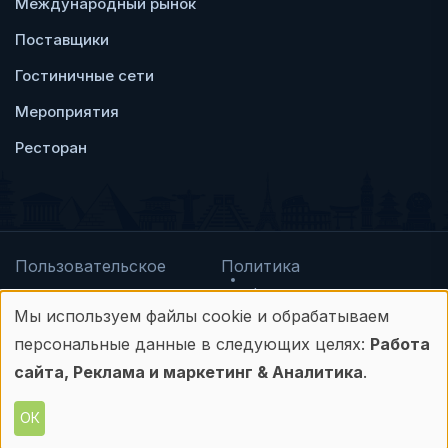
Международный рынок
Поставщики
Гостиничные сети
Мероприятия
Ресторан
Пользовательское
Политика
соглашение
конфиденциальности
Мы используем файлы cookie и обрабатываем
© Frontdesk.ru, 2006-2026
Использование
персональные данные в следующих целях:
Работа
Любое использование материалов с данного
персональных
сайта, Реклама и маркетинг & Аналитика
.
сайта допускается только с письменного
данных
разрешения его правообладателя.
ОК