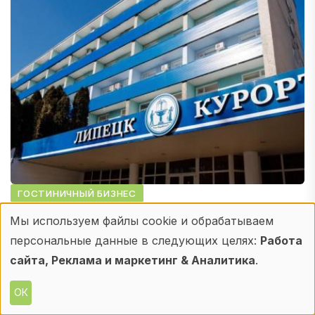
ГОСТИНИЧНЫЙ БИЗНЕС
Липецкий и кисловодский
Мы используем файлы cookie и обрабатываем
Использование
персональные данные в следующих целях:
Работа
санатории получат дополнительные
персональных
сайта, Реклама и маркетинг & Аналитика
.
инвестиции
данных
ОК
27 ИЮН. 2025