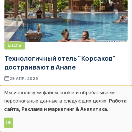
АНАПА
Технологичный отель "Корсаков"
достраивают в Анапе
29 АПР. 2026
Гостиничный комплекс разместится на
Мы используем файлы cookie и обрабатываем
территории 30 гектаров. Первые три корпуса
Использование
персональные данные в следующих целях:
Работа
застройщик ГК "СКК" введет в эксплуатацию уже
персональных
сайта, Реклама и маркетинг & Аналитика
.
в текущем году. Одно из конкурентных
данных
преимуществ отеля - набор используемых
ОК
инновационных решений для работы с гостями