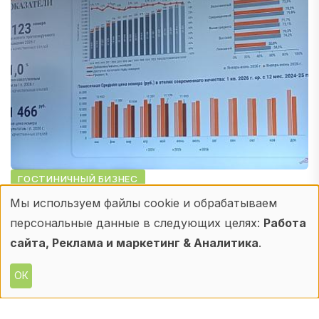
ГОСТИНИЧНЫЙ БИЗНЕС
Мы используем файлы cookie и обрабатываем
Об итогах первого полугодия 2026
Использование
персональные данные в следующих целях:
Работа
года рассказали в CMWP
персональных
сайта, Реклама и маркетинг & Аналитика
.
27 ИЮЛ. 2026
данных
ОК
Эксперты CMWP подвели итоги и озвучили
и
прогнозы. Главная тенденция - продолжающееся