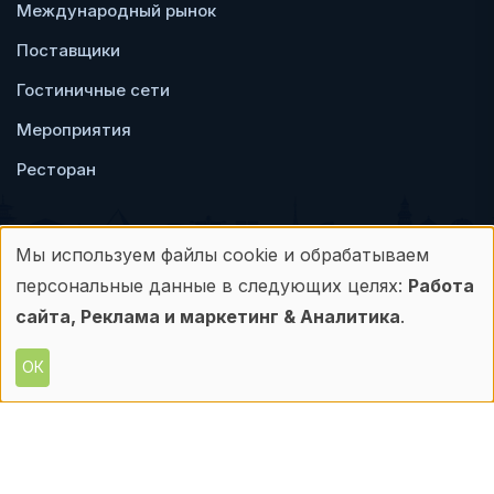
Международный рынок
Поставщики
Гостиничные сети
Мероприятия
Ресторан
Мы используем файлы cookie и обрабатываем
Использование
персональные данные в следующих целях:
Работа
Пользовательское
Политика
персональных
сайта, Реклама и маркетинг & Аналитика
.
соглашение
конфиденциальности
данных
ОК
© Frontdesk.ru, 2006-2026
и
Любое использование материалов с данного
сайта допускается только с письменного
файлов
разрешения его правообладателя.
cookie