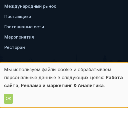
Международный рынок
Поставщики
Гостиничные сети
Мероприятия
Ресторан
Мы используем файлы cookie и обрабатываем
Использование
персональные данные в следующих целях:
Работа
Пользовательское
Политика
персональных
сайта, Реклама и маркетинг & Аналитика
.
соглашение
конфиденциальности
данных
ОК
© Frontdesk.ru, 2006-2026
и
Любое использование материалов с данного
сайта допускается только с письменного
файлов
разрешения его правообладателя.