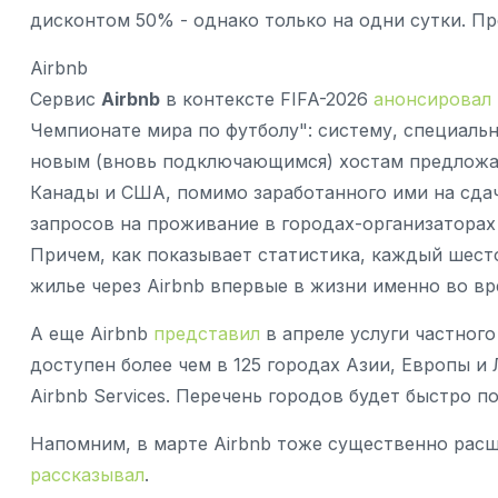
дисконтом 50% - однако только на одни сутки. Пр
Airbnb
Сервис
Airbnb
в контексте FIFA-2026
анонсировал
Чемпионате мира по футболу": систему, специаль
новым (вновь подключающимся) хостам предложат 
Канады и США, помимо заработанного ими на сдач
запросов на проживание в городах-организаторах
Причем, как показывает статистика, каждый шес
жилье через Airbnb впервые в жизни именно во в
А еще Airbnb
представил
в апреле услуги частного
доступен более чем в 125 городах Азии, Европы и
Airbnb Services. Перечень городов будет быстро п
Напомним, в марте Airbnb тоже существенно расши
рассказывал
.