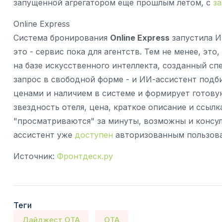
запущенной агрегатором еще прошлым летом, с
з
Online Express
Система бронирования
Online Express
запустила И
это - сервис пока для агентств. Тем не менее, эт
на базе искусственного интеллекта, созданный сп
запрос в свободной форме - и ИИ-ассистент подб
ценами и наличием в системе и формирует готову
звездность отеля, цена, краткое описание и ссыл
"просматриваются" за минуты, возможны и консу
ассистент уже
доступен
авторизованным пользоват
Источник:
Фронтдеск.ру
Теги
Дайджест OTA
ОТА