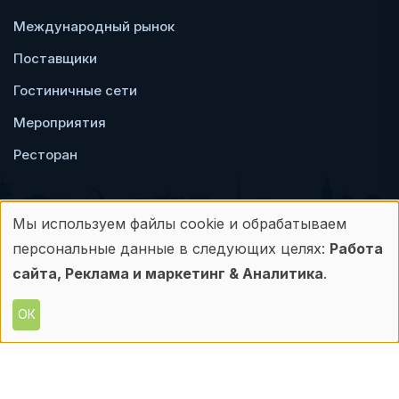
Международный рынок
Поставщики
Гостиничные сети
Мероприятия
Ресторан
Мы используем файлы cookie и обрабатываем
Использование
персональные данные в следующих целях:
Работа
Пользовательское
Политика
персональных
сайта, Реклама и маркетинг & Аналитика
.
соглашение
конфиденциальности
данных
ОК
© Frontdesk.ru, 2006-2026
и
Любое использование материалов с данного
сайта допускается только с письменного
файлов
разрешения его правообладателя.