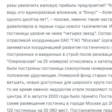
разы увеличить валовую прибыль предприятия? “К
ведь это единоразовые вложения, а “бонус” – боле
одного десятка лет”, – похоже, именно такие нас
девелоперов в первые годы нового тысячелетия. И
гостиницы уровня не ниже “четырех звезд”. Согл
отраслевой координации ОАО “ГАО “Москва” (орг
заниматься координацией развития гостиничного х
построенных и введенных в строй после реновации
“Озерковская” на 25 номеров) относилась к катего
были построены гостиницы совокупным номерным 
положение удручающее. Номерной фонд старых го
ветшать, новых доступных для широкого круга го
то же время именно недорогие отели позволяют г
центра. И в августе 2003 года было принято Пос
схеме размещения гостиниц в городе Москве до 2
122 гостиницы на 30 080 мест. Постановление пр