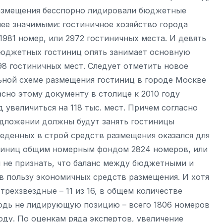
размещения бесспорно лидировали бюджетные
нее значимыми: гостиничное хозяйство города
981 номер, или 2972 гостиничных места. И девять
бюджетных гостиниц опять занимает основную
98 гостиничных мест. Следует отметить новое
ьной схеме размещения гостиниц в городе Москве
асно этому документу в столице к 2010 году
 увеличиться на 118 тыс. мест. Причем согласно
дложении должны будут занять гостиницы
введенных в строй средств размещения оказался для
стиниц общим номерным фондом 2824 номеров, или
я не признать, что баланс между бюджетными и
 в пользу экономичных средств размещения. И хотя
рехзвездные – 11 из 16, в общем количестве
юдь не лидирующую позицию – всего 1806 номеров
оду. По оценкам ряда экспертов, увеличение