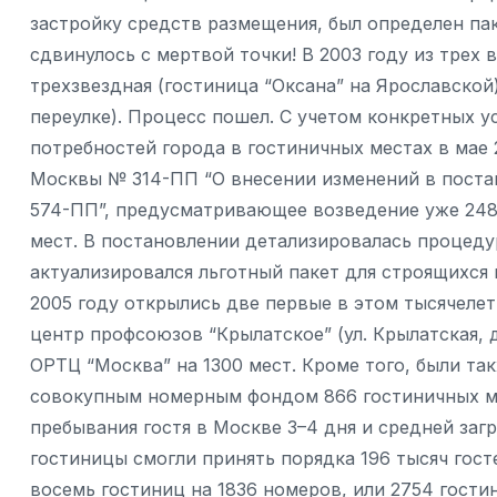
застройку средств размещения, был определен пак
сдвинулось с мертвой точки! В 2003 году из трех 
трехзвездная (гостиница “Оксана” на Ярославской
переулке). Процесс пошел. С учетом конкретных у
потребностей города в гостиничных местах в мае 
Москвы № 314-ПП “О внесении изменений в постан
574-ПП”, предусматривающее возведение уже 24
мест. В постановлении детализировалась процеду
актуализировался льготный пакет для строящихся г
2005 году открылись две первые в этом тысячеле
центр профсоюзов “Крылатское” (ул. Крылатская, д.
ОРТЦ “Москва” на 1300 мест. Кроме того, были та
совокупным номерным фондом 866 гостиничных ме
пребывания гостя в Москве 3–4 дня и средней заг
гостиницы смогли принять порядка 196 тысяч гост
восемь гостиниц на 1836 номеров, или 2754 гости