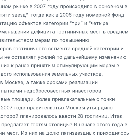
чном рынке в 2007 году происходило в основном в
пяти звезд”, тогда как в 2006 году номерной фонд
атацию объектов категории “три” и “четыре
 уменьшении дефицита гостиничных мест в среднем
равительством мерам по повышению
еров гостиничного сегмента средней категории и
ы не оставляет усилий по дальнейшему изменению
нение к ранее принятым стимулирующим мерам в
евого использования земельных участков,
в Москве, а также сроками реализации
опытками недобросовестных инвесторов
вые площади, более привлекательные с точки
я 2007 года правительство Москвы утвердило
которой планировалось ввести 28 гостиниц. Итак,
предлагает гостям столицы? В начале этого года в
чи мест. Из них на долю пятизвездных приходилось