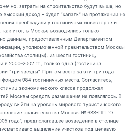
онечно, затраты на строительство будут выше, но
е высокий доход – будет “капать” на протяжении не
троения преобладали у гостиничных инвесторов и
, как итог, в Москве возводились только
асно данным, предоставленным Департаментом
анизации, уполномоченной правительством Москвы
озяйства столицы), из шести гостиниц,
 в 2000–2002 гг., только одна (гостиница
рии “три звезды”. Притом всего за эти три года
фондом 984 гостиничных места. Согласитесь,
стиниц экономического класса продолжал
стей Москвы средств размещения не появлялось. В
ороду выйти на уровень мирового туристического
тановление правительства Москвы № 688-ПП “О
005 года”, предполагавшее возведение в столице
едусматривало выделение участков под целевую