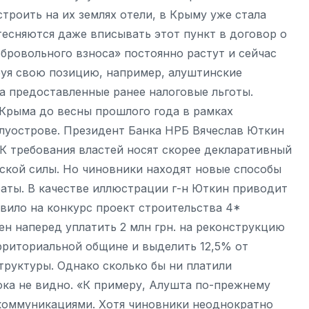
роить на их землях отели, в Крыму уже стала
тесняются даже вписывать этот пункт в договор о
бровольного взноса» постоянно растут и сейчас
руя свою позицию, например, алуштинские
а предоставленные ранее налоговые льготы.
Крыма до весны прошлого года в рамках
олуострове. Президент Банка НРБ Вячеслав Юткин
РК требования властей носят скорее декларативный
ской силы. Но чиновники находят новые способы
аты. В качестве иллюстрации г-н Юткин приводит
вило на конкурс проект строительства 4*
ен наперед уплатить 2 млн грн. на реконструкцию
ерриториальной общине и выделить 12,5% от
труктуры. Однако сколько бы ни платили
ка не видно. «К примеру, Алушта по-прежнему
 коммуникациями. Хотя чиновники неоднократно