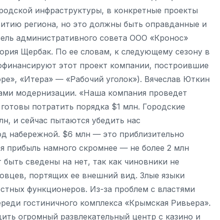
ородской инфраструктуры, в конкретные проекты
витию региона, но это должны быть оправданные и
тель административного совета ООО «Кронос»
ория Щербак. По ее словам, к следующему сезону в
офинансируют этот проект компании, построившие
ре», «Итера» — «Рабочий уголок»). Вячеслав Юткин
рами модернизации. «Наша компания проведет
готовы потратить порядка $1 млн. Городские
лн, и сейчас пытаются убедить нас
д набережной. $6 млн — это приблизительно
я прибыль намного скромнее — не более 2 млн
 быть сведены на нет, так как чиновники не
овцев, портящих ее внешний вид. Злые языки
естных функционеров. Из-за проблем с властями
ереди гостиничного комплекса «Крымская Ривьера».
ить огромный развлекательный центр с казино и