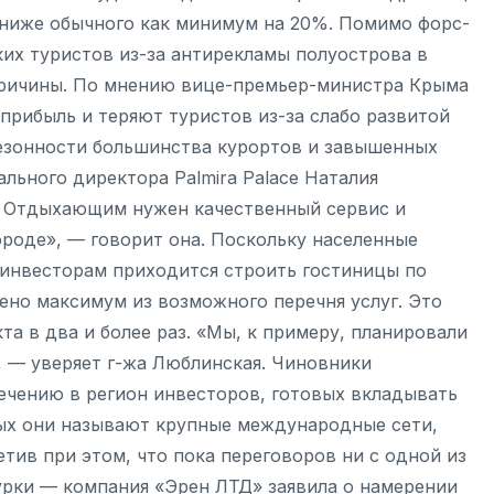
 ниже обычного как минимум на 20%. Помимо форс-
ких туристов из-за антирекламы полуострова в
причины. По мнению вице-премьер-министра Крыма
прибыль и теряют туристов из-за слабо развитой
езонности большинства курортов и завышенных
ального директора Palmira Palace Наталия
. Отдыхающим нужен качественный сервис и
городе», — говорит она. Поскольку населенные
, инвесторам приходится строить гостиницы по
ено максимум из возможного перечня услуг. Это
а в два и более раз. «Мы, к примеру, планировали
, — уверяет г-жа Люблинская. Чиновники
ечению в регион инвесторов, готовых вкладывать
ных они называют крупные международные сети,
отметив при этом, что пока переговоров ни с одной из
урки — компания «Эрен ЛТД» заявила о намерении