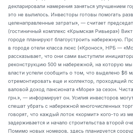
декларировали намерения заняться улучшением г
это не вылилось. Инвесторы готовы помогать раз
целенаправленные затраты», — считает председа
(гостиничный комплекс «Крымская Ривьера») Викт
городе планируют благоустроить набережную. Пр
в городе отели класса люкс («Кронос», НРБ — «Мо
рассказывает, что они сами выступили инициато
реконструкцию 500 м набережной, на которую мы 
власти успели сообщить о том, что выделено $6 м
отремонтировать еще и коллектор, проходящий по
валовой доход пансионата «Море» за сезон. Чиста
грн.», — информирует он. Усилия инвесторов могут
спешат убрать с набережной многочисленных торг
говорят, что каждый лоток «кормит» кого-то из м
задерживается и начало строительства второй оч
Помимо новых номеров, здесь планируется сооруд