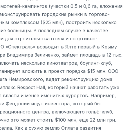
мотелей-кемпингов (участки 0,5 и 0,6 га, вложения
реконструировать городские рынки в торгово-
ным комплексом ($25 млн), построить несколько
ние больницы. В последнем случае в качестве
и для строительства отеля и спортивно-
ОО «Спектраль» возводит в Ялте первый в Крыму
ра Владимира Зеличенко, займет площадь в 12 тыс.
включать несколько кинотеатров, боулинг-клуб,
ланирует вложить в проект порядка $15 млн. ООО
лега Немировского, ведет реконструкцию дома
плекс Respect Hall, который начнет работать уже
т власти и менее именитых курортов. Например,
зи Феодосии ищут инвестора, который бы
креационного центра, включающего гольф-клуб,
но это может стоить $100 млн, еще 22 млн грн.
елка. Как в сухую землю Оплата развития