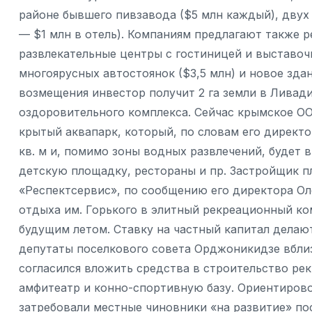
районе бывшего пивзавода ($5 млн каждый), двух 
— $1 млн в отель). Компаниям предлагают также 
развлекательные центры с гостиницей и выставоч
многоярусных автостоянок ($3,5 млн) и новое зда
возмещения инвестор получит 2 га земли в Ливади
оздоровительного комплекса. Сейчас крымское О
крытый аквапарк, который, по словам его директо
кв. м и, помимо зоны водных развлечений, будет 
детскую площадку, рестораны и пр. Застройщик п
«Респектсервис», по сообщению его директора О
отдыха им. Горького в элитный рекреационный ком
будущим летом. Ставку на частный капитал делаю
депутаты поселкового совета Орджоникидзе вбли
согласился вложить средства в строительство ре
амфитеатр и конно-спортивную базу. Ориентировоч
затребовали местные чиновники «на развитие» пос