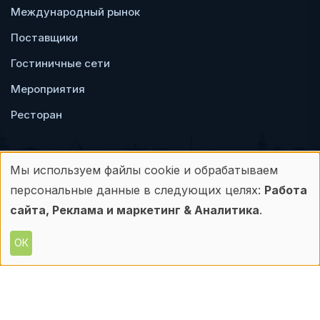
Международный рынок
Поставщики
Гостиничные сети
Мероприятия
Ресторан
Мы используем файлы cookie и обрабатываем
Использование
персональные данные в следующих целях:
Работа
Пользовательское
Политика
персональных
сайта, Реклама и маркетинг & Аналитика
.
соглашение
конфиденциальности
данных
ОК
© Frontdesk.ru, 2006-2026
и
Любое использование материалов с данного
сайта допускается только с письменного
файлов
разрешения его правообладателя.