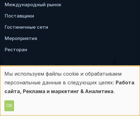
Международный рынок
Поставщики
Гостиничные сети
Мероприятия
Ресторан
Мы используем файлы cookie и обрабатываем
Использование
персональные данные в следующих целях:
Работа
Пользовательское
Политика
персональных
сайта, Реклама и маркетинг & Аналитика
.
соглашение
конфиденциальности
данных
ОК
© Frontdesk.ru, 2006-2026
и
Любое использование материалов с данного
сайта допускается только с письменного
файлов
разрешения его правообладателя.