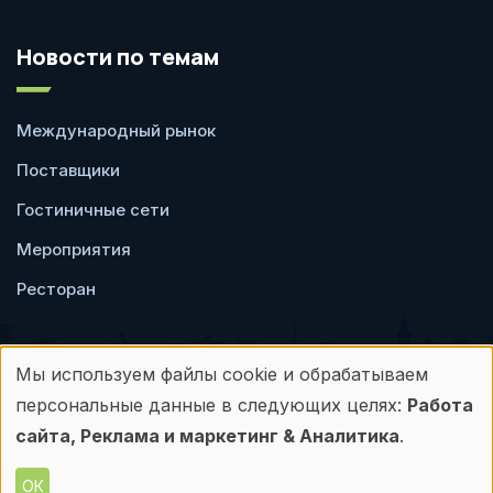
Новости по темам
Международный рынок
Поставщики
Гостиничные сети
Мероприятия
Ресторан
Мы используем файлы cookie и обрабатываем
Использование
персональные данные в следующих целях:
Работа
Пользовательское
Политика
персональных
сайта, Реклама и маркетинг & Аналитика
.
соглашение
конфиденциальности
данных
ОК
© Frontdesk.ru, 2006-2026