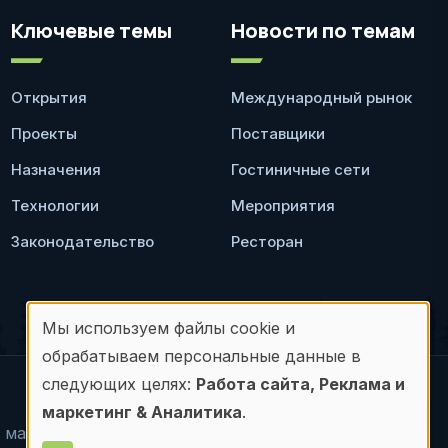
Ключевые темы
Новости по темам
Открытия
Международный рынок
Проекты
Поставщики
Назначения
Гостиничные сети
Технологии
Мероприятия
Законодательство
Ресторан
Мы используем файлы cookie и
Использование
обрабатываем персональные данные в
персональных
следующих целях:
Работа сайта, Реклама и
© Frontdesk.ru, 2006-2026
маркетинг & Аналитика
.
данных
материалов с данного сайта допускается только с