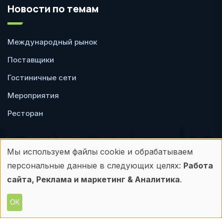
Новости по темам
Международный рынок
Поставщики
Гостиничные сети
Мероприятия
Ресторан
Мы используем файлы cookie и обрабатываем
Использование
персональные данные в следующих целях:
Работа
Пользовательское
Политика
персональных
сайта, Реклама и маркетинг & Аналитика
.
соглашение
конфиденциальности
данных
ОК
© Frontdesk.ru, 2006-2026
и
Любое использование материалов с данного