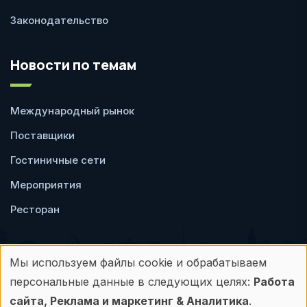
Законодательство
Новости по темам
Международный рынок
Поставщики
Гостиничные сети
Мероприятия
Ресторан
Мы используем файлы cookie и обрабатываем
Использование
персональные данные в следующих целях:
Работа
Пользовательское
Политика
персональных
сайта, Реклама и маркетинг & Аналитика
.