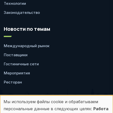
Технологии
Законодательство
Новости по темам
Международный рынок
Поставщики
Гостиничные сети
Мероприятия
Ресторан
Мы используем файлы cookie и обрабатываем
Использование
персональные данные в следующих целях:
Работа
Пользовательское
Политика