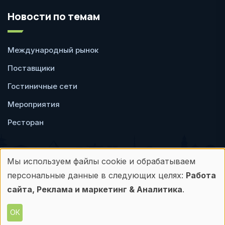
Новости по темам
Международный рынок
Поставщики
Гостиничные сети
Мероприятия
Ресторан
Мы используем файлы cookie и обрабатываем
Использование
персональные данные в следующих целях:
Работа
Пользовательское
Политика
персональных
сайта, Реклама и маркетинг & Аналитика
.
соглашение
конфиденциальности
данных
ОК
© Frontdesk.ru, 2006-2026