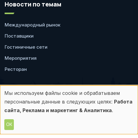
Новости по темам
Международный рынок
Поставщики
Гостиничные сети
Мероприятия
Ресторан
Мы используем файлы cookie и обрабатываем
Использование
персональные данные в следующих целях:
Работа
Пользовательское
Политика
персональных
сайта, Реклама и маркетинг & Аналитика
.
соглашение
конфиденциальности
данных
ОК
© Frontdesk.ru, 2006-2026
и
Любое использование материалов с данного