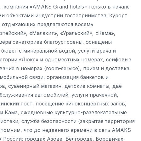
 компания «AMAKS Grand hotels» только в начале
ми объектами индустрии гостеприимства. Курорт
гам отдыхающих предлагаются восемь
пейский», «Малахит», «Уральский», «Кама»,
мера санаториев благоустроены, оснащены
 бювет с минеральной водой, услуги врача и
тегории «Люкс» и одноместных номерах, сейфовые
ание в номерах (room-service), прием и доставка
мобильной связи, организация банкетов и
тов, сувенирный магазин, детские комнаты, две
бслуживания автомобилей, услуги прачечной,
инский пост, посещение киноконцертных залов,
ки Кама, ежедневные культурно-развлекательные
иотеки, служба безопасности (закрытая территория
апомним, что до недавнего времени в сеть AMAKS
 России: городах Азове, Белгороде, Боровичах,