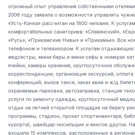
огромный опыт управления собственными отелями,
2006 году заявила о возможности управлять чужи
«Усть-Качка» рассчитан на 1800 человек. К услу
комфортабельных санаториев: «Славянский», «Евро
«Русь», «Прикамские Нивы» и «Прикамье». Все но
телефоном и телевизором. К услугам отдыхающих:
медсестры, мини-бары и мини-сефы в номерах ка
ячейки, камеры хранения, круглосуточное обслужив
корреспонденции, организация экскурсий, оплата 
конференций, вызов такси, заказ авиа и ж/д биле
охраняемые парковки, автозаправка, станция техо
услуги по ремонту одежды, круглосуточный медиц
отдых на летней открытой площадке на берегу ре
программы, стадион, прокат спортинвентаря, библ
курорта), швейцар-носильщик и многое другое. Н
входили 15 комплексов, расположенных в регионах