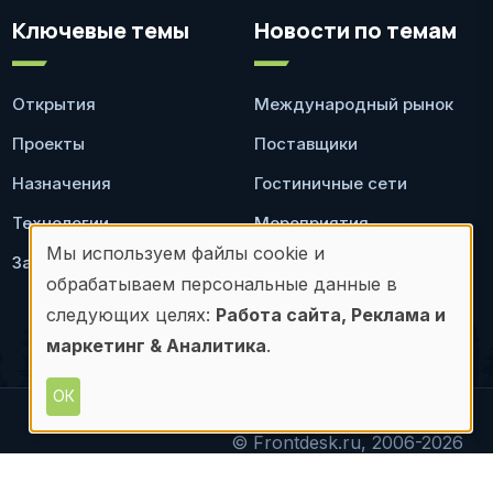
Ключевые темы
Новости по темам
Открытия
Международный рынок
Проекты
Поставщики
Назначения
Гостиничные сети
Технологии
Мероприятия
Мы используем файлы cookie и
Законодательство
Ресторан
Использование
обрабатываем персональные данные в
персональных
следующих целях:
Работа сайта, Реклама и
маркетинг & Аналитика
.
данных
и
ОК
файлов
© Frontdesk.ru, 2006-2026
материалов с данного сайта допускается только с
cookie