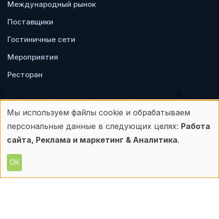
Международный рынок
Поставщики
Гостиничные сети
Мероприятия
Ресторан
Мы используем файлы cookie и обрабатываем
Использование
персональные данные в следующих целях:
Работа
Пользовательское
Политика
персональных
сайта, Реклама и маркетинг & Аналитика
.
соглашение
конфиденциальности
данных
ОК
© Frontdesk.ru, 2006-2026
и
Любое использование материалов с данного
сайта допускается только с письменного
файлов
разрешения его правообладателя.
cookie