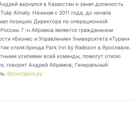
 Андрей вернулся в Казахстан и занял должность
lip Almaty. Начиная с 2011 года, до начала
нимал позицию Директора по операционной
в России. Г-н Абрамов является гражданином
ости «Бизнес и Управление» Университета «Туран»
ие отеля бренда Park Inn by Radisson в Ярославле.
естными усилиями всей команды, помогут отелю
а», говорит Андрей Абрамов, Генеральный
ль.
Фронтдеск.ру