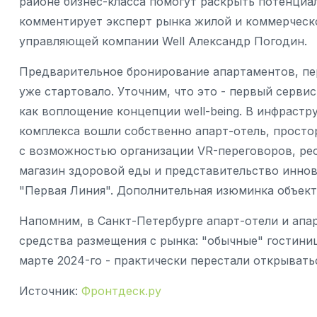
районе бизнес-класса помогут раскрыть потенциал
комментирует эксперт рынка жилой и коммерческ
управляющей компании Well Александр Погодин.
Предварительное бронирование апартаментов, пер
уже стартовало. Уточним, что это - первый серв
как воплощение концепции well-being. В инфраст
комплекса вошли собственно апарт-отель, просто
с возможностью организации VR-переговоров, рест
магазин здоровой еды и представительство инно
"Первая Линия". Дополнительная изюминка объект
Напомним, в Санкт-Петербурге апарт-отели и ап
средства размещения с рынка: "обычные" гостиницы
марте 2024-го - практически перестали открывать
Источник:
Фронтдеск.ру