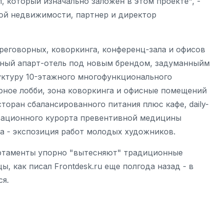
, который изначально заложен в этом проекте", -
ой недвижимости, партнер и директор
еговорных, коворкинга, конференц-зала и офисов
исный апарт-отель под новым брендом, задуманныйм
руктуру 10-этажного многофункционального
рное лобби, зона коворкинга и офисные помещений
оран сбалансированного питания плюс кафе, daily-
вационного курорта превентивной медицины
а - экспозиция работ молодых художников.
артаменты упорно "вытесняют" традиционные
, как писал Frontdesk.ru еще полгода назад - в
ся.