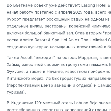
Во Въетнаме объект уже действует: Lasong Hotel & V
начал работу поэтапно с апреля 2025 года, всего 
Курорт предлагает роскошный отдых на одном из 
отдельные виллы, рестораны, корейский чимчильб
включая большой банкетный зал. Став вторым "пред
после Anmira Resort & Spa Hoi An от The Unlimited 
созданию культурно насыщенных впечатлений в б
Также Ascott "выходит" на остров Марджан, глав
Хайме, известный своими нетронутыми пляжами. В
Фукуоке, а также в Нячанге, известном прибрежн
Китайского моря». Из быстрорастущих направлений
(перспективный центр авиации и отдыха) и Самшо
туризма).
В Индонезии 120-местный отель Labuan Bajo знаме
востребованных курортных направлений страны, 