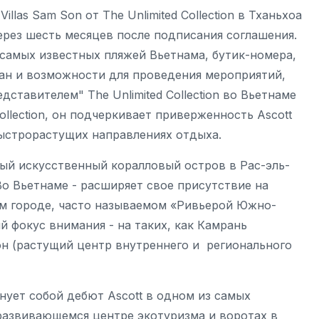
illas Sam Son от The Unlimited Collection в Тханьхоа
через шесть месяцев после подписания соглашения.
самых известных пляжей Вьетнама, бутик-номера,
ан и возможности для проведения мероприятий,
ставителем" The Unlimited Collection во Вьетнаме
Collection, он подчеркивает приверженность Ascott
ыстрорастущих направлениях отдыха.
ный искусственный коралловый остров в Рас-эль-
о Вьетнаме - расширяет свое присутствие на
ом городе, часто называемом «Ривьерой Южно-
 фокус внимания - на таких, как Камрань
н (растущий центр внутреннего и регионального
нует собой дебют Ascott в одном из самых
развивающемся центре экотуризма и воротах в