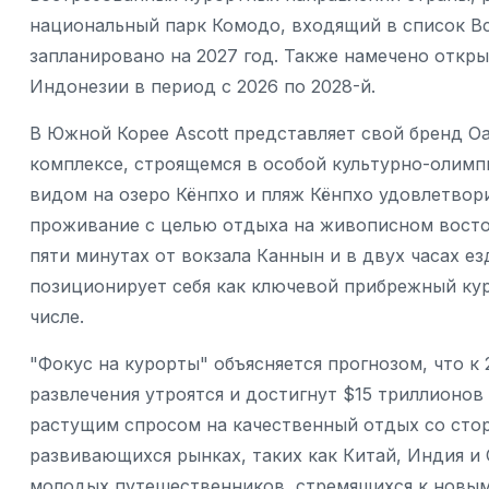
национальный парк Комодо, входящий в список В
запланировано на 2027 год. Также намечено откр
Индонезии в период с 2026 по 2028-й.
В Южной Корее Ascott представляет свой бренд O
комплексе, строящемся в особой культурно-олимпи
видом на озеро Кёнпхо и пляж Кёнпхо удовлетвор
проживание с целью отдыха на живописном восто
пяти минутах от вокзала Каннын и в двух часах ез
позиционирует себя как ключевой прибрежный кур
числе.
"Фокус на курорты" объясняется прогнозом, что к
развлечения утроятся и достигнут $15 триллионов
растущим спросом на качественный отдых со стор
развивающихся рынках, таких как Китай, Индия и 
молодых путешественников, стремящихся к новым