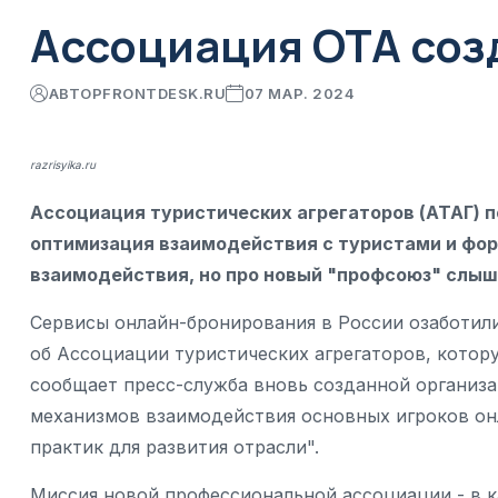
Ассоциация ОТА соз
АВТОР
FRONTDESK.RU
07 МАР. 2024
razrisyika.ru
Ассоциация туристических агрегаторов (АТАГ) по
оптимизация взаимодействия с туристами и фо
взаимодействия, но про новый "профсоюз" слыша
Сервисы онлайн-бронирования в России озаботили
об Ассоциации туристических агрегаторов, котор
сообщает пресс-служба вновь созданной организ
механизмов взаимодействия основных игроков о
практик для развития отрасли".
Миссия новой профессиональной ассоциации - в к