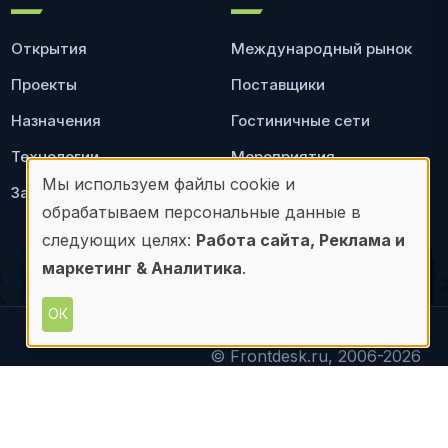
Открытия
Международный рынок
Проекты
Поставщики
Назначения
Гостиничные сети
Технологии
Мероприятия
Мы используем файлы cookie и
Законодательство
Ресторан
Использование
обрабатываем персональные данные в
персональных
следующих целях:
Работа сайта, Реклама и
маркетинг & Аналитика
.
данных
и
ОК
файлов
© Frontdesk.ru, 2006-2026
материалов с данного сайта допускается только с
cookie
письменного разрешения его правообладателя.