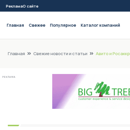
Реклама
О сайте
Main navigation
Главная
Свежее
Популярное
Каталог компаний
Главная
Свежие новости и статьи
Авито и Росакк
РЕКЛАМА