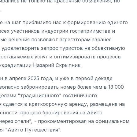
ирались не только на красочные объявления, но
.
е на шаг приблизило нас к формированию единого
сех участников индустрии гостеприимства и
ые решения позволяют агрегаторам заранее
 удовлетворить запрос туристов на объективную
доставляемых услуг и оптимизировать процессы
аккредитации Назарий Скрыпник.
 в апреле 2025 года, и уже в первой декаде
зопасно забронировать номер более чем в 13 000
еделами "традиционного" гостиничного
я сдается в краткосрочную аренду, размещена на
асности: процесс бронирования на Авито
 через отели", - прокомментировал на официальном
я "Авито Путешествия".