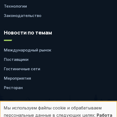
Технологии
Законодательство
Новости по темам
Международный рынок
Поставщики
Гостиничные сети
Мероприятия
Ресторан
Мы используем файлы cookie и обрабатываем
Использование
персональные данные в следующих целях:
Работа