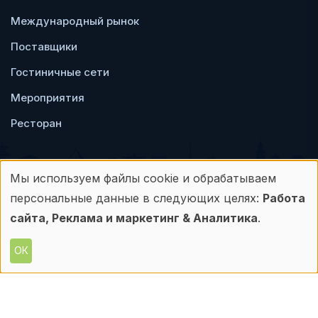
Международный рынок
Поставщики
Гостиничные сети
Мероприятия
Ресторан
Мы используем файлы cookie и обрабатываем
Использование
персональные данные в следующих целях:
Работа
Пользовательское
Политика
персональных
сайта, Реклама и маркетинг & Аналитика
.
соглашение
конфиденциальности
данных
ОК
© Frontdesk.ru, 2006-2026
и
Любое использование материалов с данного
сайта допускается только с письменного
файлов
разрешения его правообладателя.