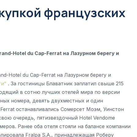
скупкой французских
nd-Hotel du Cap-Ferrat на Лазурном берегу и
-Hotel du Cap-Ferrat на Лазурном берегу и
ти"
. За гостиницы Блаватник заплатил свыше 215
входящий в сотню лучших отелей мира по версии
стных номера, девять двухместных и один
p-Ferrat останавливались Сомерсет Моэм, Уинстон
свою очередь, пятизвездочный Hotel Vendome
меров. Ранее оба отеля стояли на балансе компании
ролировала Fralpa S.A., принадлежащая Роберу