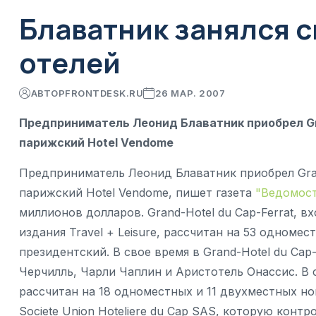
Блаватник занялся 
отелей
АВТОР
FRONTDESK.RU
26 МАР. 2007
Предприниматель Леонид Блаватник приобрел Gra
парижский Hotel Vendome
Предприниматель Леонид Блаватник приобрел Grand
парижский Hotel Vendome, пишет газета
"Ведомос
миллионов долларов. Grand-Hotel du Cap-Ferrat, 
издания Travel + Leisure, рассчитан на 53 одноме
президентский. В свое время в Grand-Hotel du Ca
Черчилль, Чарли Чаплин и Аристотель Онассис. В 
рассчитан на 18 одноместных и 11 двухместных но
Sociеtе Union Hоteliеre du Cap SAS, которую конт