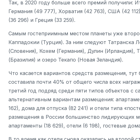
Так, в 2020 году больше всего премий получили: Ита
Германия (49 777), Хорватия (42 763), США (42 112
(36 296) и Греция (33 259).
Самым гостеприимным местом планеты уже второй
Каппадокии (Турция). За ним следуют Татранска Л
(Словения), Кохем (Германия), Дулин (Ирландия), 
(Бразилия) и озеро Текапо (Новая Зеландия).
Что касается вариантов средств размещения, тут 
составила почти 40% от общего числа всех награж
третий год подряд среди пяти типов объектов с 
альтернативным вариантам размещения: апартамент
162), дома для отпуска (82 241) и отели типа «пост
размещения в России большинство лидирующих ме
апартаменты (18 629), отели (6 198), гостевые дома 
В то время как отели снова оказались на второй 