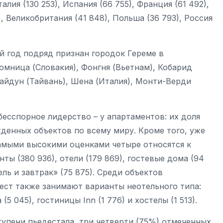
лия (130 253), Испания (66 755), Франция (61 492),
), Великобритания (41 848), Польша (36 793), Россия
 год подряд признан городок Гереме в
омница (Словакия), Фонгня (Вьетнам), Кобарид
Тайдун (Тайвань), Шена (Италия), Монти-Верди
бесспорное лидерство – у апартаментов: их доля
денных объектов по всему миру. Кроме того, уже
самыми высокими оценками четыре относятся к
ы (380 936), отели (179 869), гостевые дома (94
ель и завтрак» (75 875). Среди объектов
ст также занимают варианты неотельного типа:
(5 045), гостиницы Inn (1 776) и хостелы (1 513).
ступени пьедестала, три четверти (75%) отмеченных