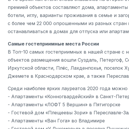
премией объектов составляют дома, апартаменты 
ботели, иглу, варианты проживания в семье и заг
с более чем 22 000 опрошенными из разных стран
останавливаться в домах для отпуска или апартаме
Самые гостеприимные места России
В Топ-10 самых гостеприимных в нашей стране с
объектов размещения вошли Суздаль, Петергоф, С
Иркутской области, Плёс, Лахденпохья, поселок 
Джемете в Краснодарском крае, а также Переслав
Среди наиболее ярких лауреатов 2020 года можно 
- Апартаменты «Конногвардейский» в Санкт-Пете
- Апартаменты «ЛОФТ 5 Вершин» в Пятигорске
- Гостевой дом «Плещеевы Зори» в Переславле-З
- Апартаменты «Ван Гога» во Владимире
- Гостевой дом «У Лукоморья» в поселке Пушкинс