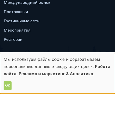
Международный рынок
Поставщики
Гостиничные сети
Мероприятия
Ресторан
Мы используем файлы cookie и обрабатываем
Использование
персональные данные в следующих целях:
Работа
Пользовательское
Политика
персональных
сайта, Реклама и маркетинг & Аналитика
.
соглашение
конфиденциальности
данных
ОК
© Frontdesk.ru, 2006-2026
и
Любое использование материалов с данного
сайта допускается только с письменного
файлов
разрешения его правообладателя.
cookie