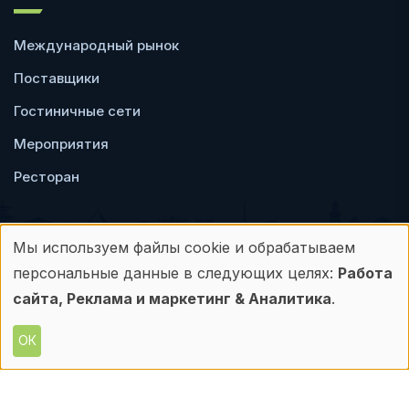
Международный рынок
Поставщики
Гостиничные сети
Мероприятия
Ресторан
Мы используем файлы cookie и обрабатываем
Использование
персональные данные в следующих целях:
Работа
Пользовательское
Политика
персональных
сайта, Реклама и маркетинг & Аналитика
.
соглашение
конфиденциальности
данных
ОК
© Frontdesk.ru, 2006-2026
и
Любое использование материалов с данного
сайта допускается только с письменного