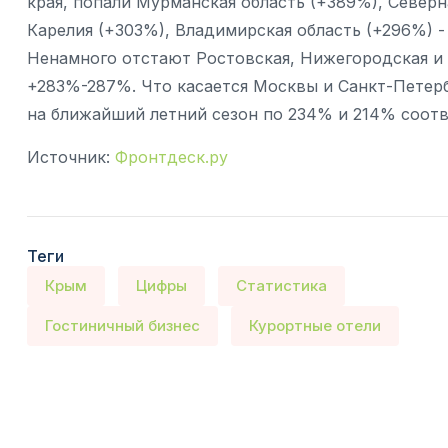
края, попали Мурманская область (+389%), Северн
Карелия (+303%), Владимирская область (+296%) -
Ненамного отстают Ростовская, Нижегородская и К
+283%-287%. Что касается Москвы и Санкт-Петерб
на ближайший летний сезон по 234% и 214% соотв
Источник:
Фронтдеск.ру
Теги
Крым
Цифры
Статистика
Гостиничный бизнес
Курортные отели