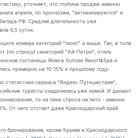
тистику, уточняет, что глубина продаж именно
ачала апреля, по прогнозам, "активизируются" и
Запада РФ. Средняя длительность уже
не 6,5 суток.
иците номера категорий "люкс" и выше. Так, в топе
ют (по спросу) санаторий "Ай-Петри", отель
нские гостиницы Riviera Sunrise Resort&Spa и
ялись примерно на 10-15% к прошлому году.
 по статистике сервиса "Яндекс Путешествия",
сийские туристы озадачились уже зимой. И делают
ронирования, то на пике спроса на лето - именно
8%. От него отстает даже Краснодарский край
его бронирования, кроме Крыма и Краснодарского