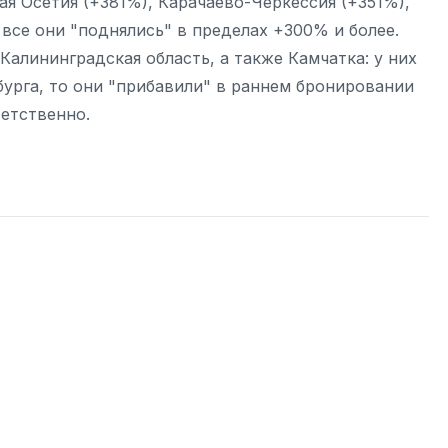
ая Осетия (+381%), Карачаево-Черкессия (+351%),
 все они "поднялись" в пределах +300% и более.
алининградская область, а также Камчатка: у них
урга, то они "прибавили" в раннем бронировании
етственно.