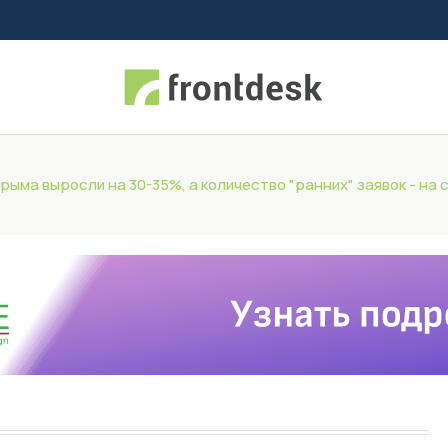
рыма выросли на 30-35%, а количество "ранних" заявок - на