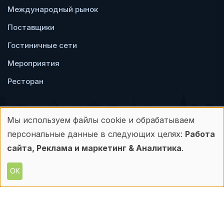
Международный рынок
Поставщики
Гостиничные сети
Мероприятия
Ресторан
Мы используем файлы cookie и обрабатываем
Использование
персональные данные в следующих целях:
Работа
Пользовательское
Политика
персональных
сайта, Реклама и маркетинг & Аналитика
.
соглашение
конфиденциальности
данных
ОК
© Frontdesk.ru, 2006-2026
и
Любое использование материалов с данного
сайта допускается только с письменного
файлов
разрешения его правообладателя.