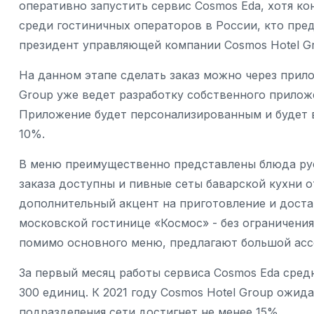
оперативно запустить сервис Cosmos Eda, хотя к
среди гостиничных операторов в России, кто пре
президент управляющей компании Cosmos Hotel G
На данном этапе сделать заказ можно через прилож
Group уже ведет разработку собственного приложе
Приложение будет персонализированным и будет 
10%.
В меню преимущественно представлены блюда русс
заказа доступны и пивные сеты баварской кухни от
дополнительный акцент на приготовление и доставку
московской гостинице «Космос» - без ограничени
помимо основного меню, предлагают большой асс
За первый месяц работы сервиса Cosmos Eda средн
300 единиц. К 2021 году Cosmos Hotel Group ожид
подразделения сети достигнет не менее 15%.