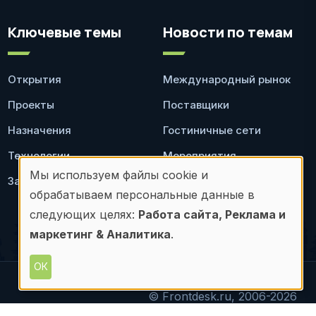
Ключевые темы
Новости по темам
Открытия
Международный рынок
Проекты
Поставщики
Назначения
Гостиничные сети
Технологии
Мероприятия
Мы используем файлы cookie и
Законодательство
Ресторан
Использование
обрабатываем персональные данные в
персональных
следующих целях:
Работа сайта, Реклама и
маркетинг & Аналитика
.
данных
и
ОК
файлов
© Frontdesk.ru, 2006-2026