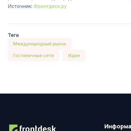
Источник:
Фронтдеск.ру
Теги
Международный рынок
Гостиничные сети
Идеи
Информа