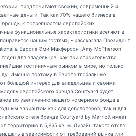
тегории, предпочитают свежий, современный и
кватные деньги. Так как 70% нашего бизнеса в
ь бренды к потребностям европейских
ичные функциональные характеристики вселяют в
 понравится нашим гостям», - рассказала Президент
ational в Европе Эми Макферсон (Amy McPherson)
годен для владельцев, как при строительстве
крупнейшим гостиничным рынком в мире, но только
нду. Именно поэтому в Европе глобальные
яют большой интерес для владельцев и своими
модель европейского бренда Courtyard будет
анов по увеличению нашего номерного фонда в
ыгодным вариантом как для девелоперов, так и для
пейского отеля бренда Courtyard by Marriott имеет
т территорию в 5,835 кв. м. Дизайн такого отеля
меньшать в зависимости от требований рынка или