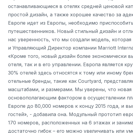
останавливающиеся в отелях средней ценовой ка
простой дизайн, а также хорошее качество за аде
Европе идет из Европы, необходимо приспособит
путешественников. Новый стильный дизайн и отл
нас уверенность, что мы создали модель, которая
и Управляющий Директор компании Marriott Intern
«Кроме того, новый дизайн более экономически вы
отеля, так и в его управлении. Европа является 
30% отелей здесь относятся к тому или иному бре
отельные бренды, такие как Courtyard, представл
масштабами, и размерами. Мы уверены, что новая 
основополагающим фактором в осуществлении пл
Европе до 80,000 номеров к концу 2015 года, и в
гостей», - добавила она. Модульный прототип евро
170 номеров, расположенных на 6 этажах и занимае
достаточно гибок – его можно увеличивать или у