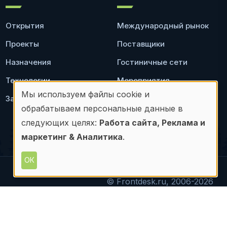
Открытия
Международный рынок
Проекты
Поставщики
Назначения
Гостиничные сети
Технологии
Мероприятия
Мы используем файлы cookie и
Законодательство
Ресторан
Использование
обрабатываем персональные данные в
персональных
следующих целях:
Работа сайта, Реклама и
маркетинг & Аналитика
.
данных
и
ОК
файлов
© Frontdesk.ru, 2006-2026
материалов с данного сайта допускается только с
cookie
письменного разрешения его правообладателя.