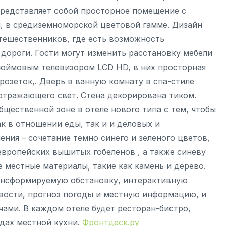
редставляет собой просторное помещение с
, в средиземноморской цветовой гамме. Дизайн
тешественников, где есть возможность
дороги. Гости могут изменить расстановку мебели
дюймовым телевизором LCD HD, в них просторная
розеток,. Дверь в ванную комнату в спа-стиле
 отражающего свет. Стена декорирована тиком.
щественной зоне в отеле нового типа с тем, чтобы
к в отношении еды, так и и деловых и
ния – сочетание темно синего и зеленого цветов,
вропейских вышитых гобеленов , а также синеву
е местные материалы, такие как камень и дерево.
рансформируемую обстановку, интерактивную
овости, прогноз погоды и местную информацию, и
чами. В каждом отеле будет ресторан-бистро,
дах местной кухни.
Фронтдеск.ру