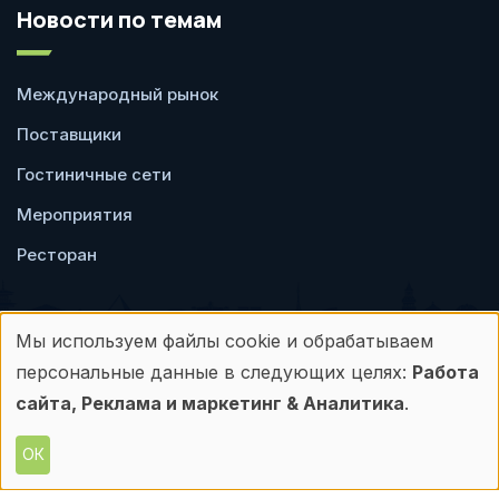
Новости по темам
Международный рынок
Поставщики
Гостиничные сети
Мероприятия
Ресторан
Мы используем файлы cookie и обрабатываем
Использование
персональные данные в следующих целях:
Работа
Пользовательское
Политика
персональных
сайта, Реклама и маркетинг & Аналитика
.
соглашение
конфиденциальности
данных
ОК
© Frontdesk.ru, 2006-2026
и
Любое использование материалов с данного