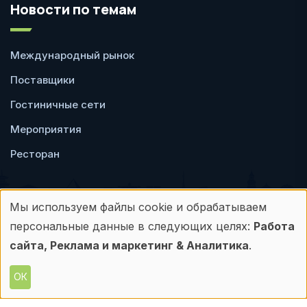
Новости по темам
Международный рынок
Поставщики
Гостиничные сети
Мероприятия
Ресторан
Мы используем файлы cookie и обрабатываем
Использование
персональные данные в следующих целях:
Работа
Пользовательское
Политика
персональных
сайта, Реклама и маркетинг & Аналитика
.
соглашение
конфиденциальности
данных
ОК
© Frontdesk.ru, 2006-2026
и
Любое использование материалов с данного