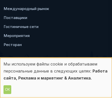
Международный рынок
Поставщики
Гостиничные сети
Мероприятия
Ресторан
Мы используем файлы cookie и обрабатываем
Использование
персональные данные в следующих целях:
Работа
Пользовательское
Политика
персональных
сайта, Реклама и маркетинг & Аналитика
.
соглашение
конфиденциальности
данных
ОК
© Frontdesk.ru, 2006-2026
и
Любое использование материалов с данного
сайта допускается только с письменного
файлов
разрешения его правообладателя.