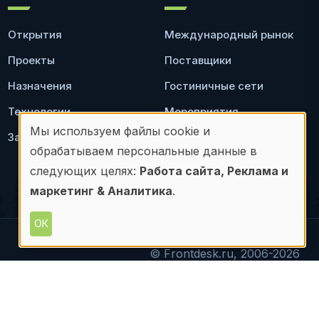
Открытия
Международный рынок
Проекты
Поставщики
Назначения
Гостиничные сети
Технологии
Мероприятия
Мы используем файлы cookie и
Законодательство
Ресторан
Использование
обрабатываем персональные данные в
персональных
следующих целях:
Работа сайта, Реклама и
маркетинг & Аналитика
.
данных
и
ОК
файлов
© Frontdesk.ru, 2006-2026
материалов с данного сайта допускается только с
cookie
письменного разрешения его правообладателя.