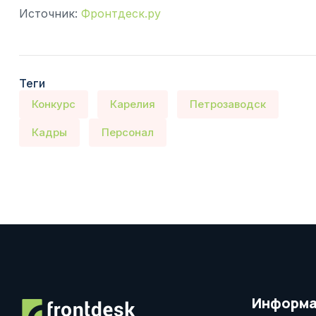
Источник:
Фронтдеск.ру
Теги
Конкурс
Карелия
Петрозаводск
Кадры
Персонал
Информа