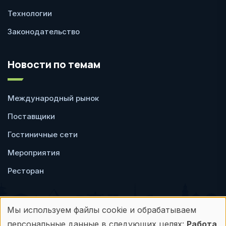
Технологии
Законодательство
Новости по темам
Международный рынок
Поставщики
Гостиничные сети
Мероприятия
Ресторан
Мы используем файлы cookie и обрабатываем
Использование
персональные данные в следующих целях:
Работа