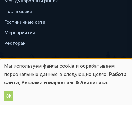
Международный рынок
Поставщики
Гостиничные сети
Мероприятия
Ресторан
Мы используем файлы cookie и обрабатываем
Использование
персональные данные в следующих целях:
Работа
Пользовательское
Политика
персональных
сайта, Реклама и маркетинг & Аналитика
.
соглашение
конфиденциальности
данных
ОК
© Frontdesk.ru, 2006-2026
и
Любое использование материалов с данного
сайта допускается только с письменного
файлов
разрешения его правообладателя.
cookie