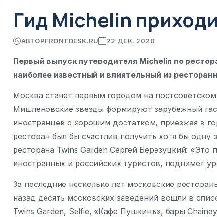
Гид Michelin приход
АВТОР
FRONTDESK.RU
22 ДЕК. 2020
Первый выпуск путеводителя Michelin по рестор
наиболее известный и влиятельный из ресторанн
Москва станет первым городом на постсоветском 
Мишленовские звезды формируют зарубежный гаст
иностранцев с хорошим достатком, приезжая в го
ресторан был бы счастлив получить хотя бы одну з
ресторана Twins Garden Сергей Березуцкий: «Это 
иностранных и российских туристов, поднимет ур
За последние несколько лет московские рестораны
назад десять московских заведений вошли в список 
Twins Garden, Selfie, «Кафе Пушкинъ», бары Chainaya.