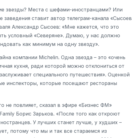
кие звезды? Места с шефами-иностранцами? Или
е заведения ставит автор телеграм-канала «Сысоев
валя Александр Сысоев: «Мне кажется, что это
 быть условный «Северяне». Думаю, у нас должно
ендовать как минимум на одну звезду».
йна компании Michelin. Одна звезда – это «очень
ичная кухня, ради которой можно отклониться от
 заслуживает специального путешествия». Оценкой
ные инспекторы, которые посещают рестораны
то не повлияет, сказал в эфире «Бизнес ФМ»
Family Борис Зарьков. «После того как откроют
иностранцев. У лучших станет лучше, у худших –
ует, потому что мы и так все стараемся из