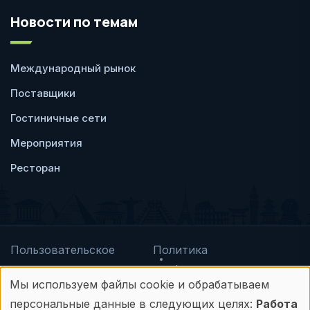
Новости по темам
Международный рынок
Поставщики
Гостиничные сети
Мероприятия
Ресторан
Пользовательское
Политика
соглашение
конфиденциальности
Мы используем файлы cookie и обрабатываем
© Frontdesk.ru, 2006-2026
Использование
персональные данные в следующих целях:
Работа