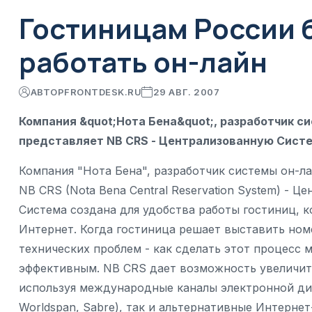
Гостиницам России 
работать он-лайн
АВТОР
FRONTDESK.RU
29 АВГ. 2007
Компания &quot;Нота Бена&quot;, разработчик с
представляет NB CRS - Централизованную Сист
Компания "Нота Бена", разработчик системы он-л
NB CRS (Nota Bena Central Reservation System) - 
Система создана для удобства работы гостиниц, к
Интернет. Когда гостиница решает выставить номе
технических проблем - как сделать этот процесс 
эффективным. NB CRS дает возможность увеличить
используя международные каналы электронной дист
Worldspan, Sabre), так и альтернативные Интернет-с