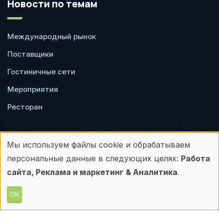
Новости по темам
Международный рынок
Поставщики
Гостиничные сети
Мероприятия
Ресторан
Мы используем файлы cookie и обрабатываем
Использование
персональные данные в следующих целях:
Работа
Пользовательское
Политика
персональных
сайта, Реклама и маркетинг & Аналитика
.
соглашение
конфиденциальности
данных
ОК
© Frontdesk.ru, 2006-2026
и
Любое использование материалов с данного