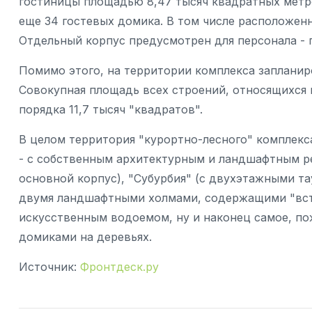
гостиницы площадью 8,47 тысяч квадратных метро
еще 34 гостевых домика. В том числе расположенн
Отдельный корпус предусмотрен для персонала - пр
Помимо этого, на территории комплекса запланир
Совокупная площадь всех строений, относящихся 
порядка 11,7 тысяч "квадратов".
В целом территория "курортно-лесного" комплекса
- с собственным архитектурным и ландшафтным ре
основной корпус), "Субурбия" (с двухэтажными та
двумя ландшафтными холмами, содержащими "вст
искусственным водоемом, ну и наконец самое, пож
домиками на деревьях.
Источник:
Фронтдеск.ру