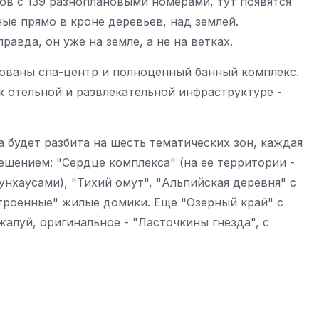
в с 139 разноплановыми номерами, тут появятся
ые прямо в кроне деревьев, над землей.
авда, он уже на земле, а не на ветках.
ованы спа-центр и полноценный банный комплекс.
к отельной и развлекательной инфраструктуре -
 будет разбита на шесть тематических зон, каждая
шением: "Сердце комплекса" (на ее территории -
унхаусами), "Тихий омут", "Альпийская деревня" с
роенные" жилые домики. Еще "Озерный край" с
алуй, оригинальное - "Ласточкины гнезда", с