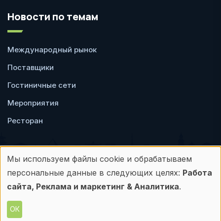
Новости по темам
Международный рынок
Поставщики
Гостиничные сети
Мероприятия
Ресторан
Мы используем файлы cookie и обрабатываем
Использование
персональные данные в следующих целях:
Работа
Пользовательское
Политика
персональных
сайта, Реклама и маркетинг & Аналитика
.
соглашение
конфиденциальности
данных
ОК
© Frontdesk.ru, 2006-2026