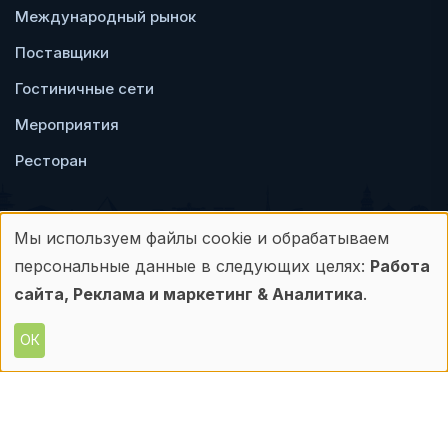
Международный рынок
Поставщики
Гостиничные сети
Мероприятия
Ресторан
Мы используем файлы cookie и обрабатываем
Использование
персональные данные в следующих целях:
Работа
Пользовательское
Политика
персональных
сайта, Реклама и маркетинг & Аналитика
.
соглашение
конфиденциальности
данных
ОК
© Frontdesk.ru, 2006-2026
и
Любое использование материалов с данного
сайта допускается только с письменного
файлов
разрешения его правообладателя.