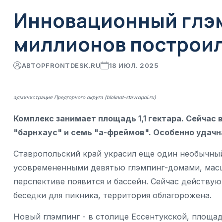
Инновационный глэм
миллионов построил
АВТОР
FRONTDESK.RU
18 ИЮЛ. 2025
администрация Предгорного округа (bloknot-stavropol.ru)
Комплекс занимает площадь 1,1 гектара. Сейчас
"барнхаус" и семь "а-фреймов". Особенно удачн
Ставропольский край украсил еще один необычный
усовремененными девятью глэмпинг-домами, масшт
перспективе появится и бассейн. Сейчас действую
беседки для пикника, территория облагорожена.
Новый глэмпинг - в столице Ессентукской, площадь